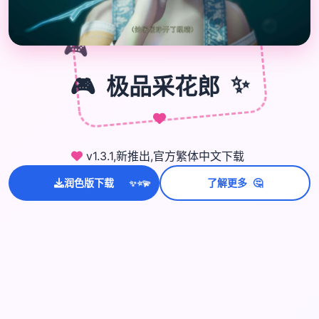
🎮
🎮
极品采花郎
✨
v1.3.1,新推出,官方繁体中文下载
🤔
润色版下载
了解更多
💫
✨
⭐