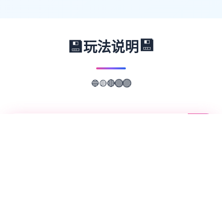
💾
💾
玩法说明
🟡
🔵
🔴
🟢
🟣
📖
游戏故事
✨
极品采花郎这是那个由[Salamander
Interactive]开发商在2号上架steam平台 对
战主打的是肝！还是肝！重生之我在异天地当
牛马 但是人物建模跟脸部都做的超级不错~难