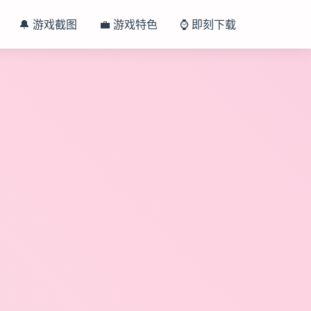
🔔 游戏截图
💼 游戏特色
⌚ 即刻下载