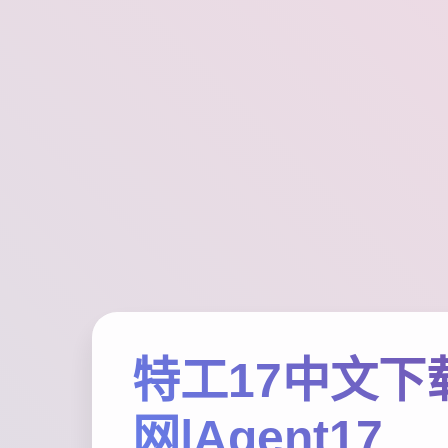
特工17中文下
网|Agent17