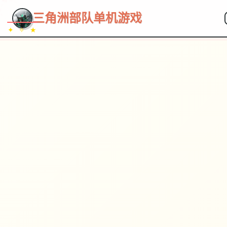
~~~
★
♡
✦
✧
♥
~
三角洲部队单机游戏
✦ ✧ ★