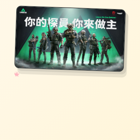
✧
♡
★
♥