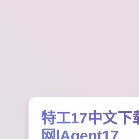
特工17中文下
网|Agent17