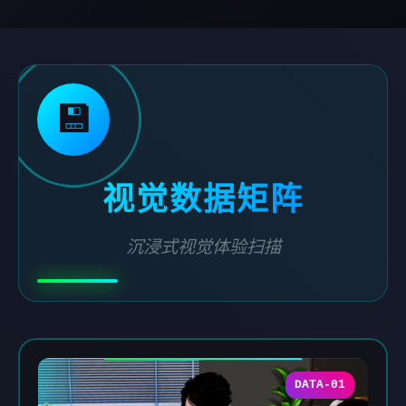
💾
视觉数据矩阵
沉浸式视觉体验扫描
DATA-01