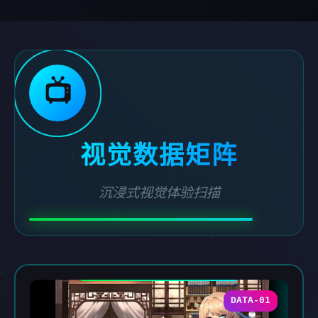
📺
视觉数据矩阵
沉浸式视觉体验扫描
DATA-01