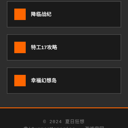
降临战纪
特工17攻略
幸福幻想岛
© 2024 夏日狂想