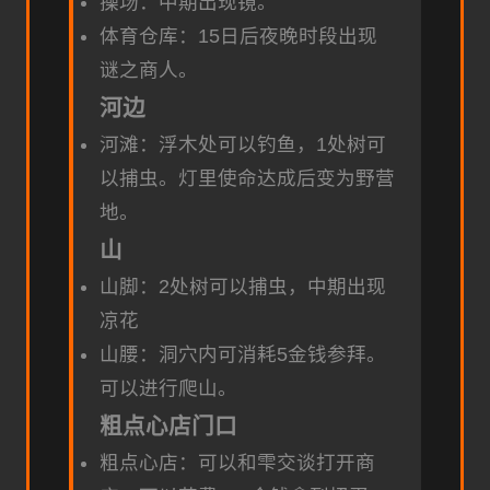
操场：中期出现镜。
体育仓库：15日后夜晚时段出现
谜之商人。
河边
河滩：浮木处可以钓鱼，1处树可
以捕虫。灯里使命达成后变为野营
地。
山
山脚：2处树可以捕虫，中期出现
凉花
山腰：洞穴内可消耗5金钱参拜。
可以进行爬山。
粗点心店门口
粗点心店：可以和雫交谈打开商