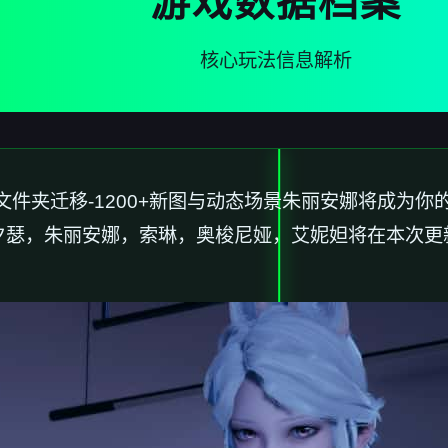
游戏数据档案
核心玩法信息解析
文件夹迁移-1200+新图与动态场景朱丽安娜将成为
夕瑟，朱丽安娜，索琳，奥梭尼娅，艾妮妲将在本次更