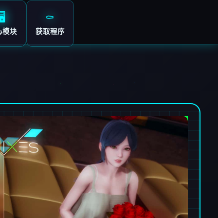
🖥️
⚰️
心模块
获取程序