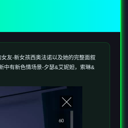
你的女友-新女孩西奥法诺以及她的完整面叙
新中有新色情场景-夕瑟&艾妮妲，索琳&