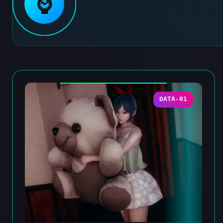
⌚
DATA-01