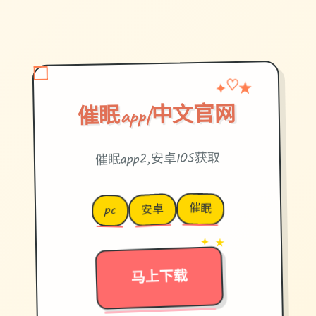
✦
♡
★
催眠app|中文官网
催眠app2,安卓IOS获取
催眠
安卓
pc
✦ ★
→
马上下载