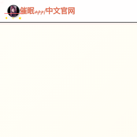
~~~
★
♡
✦
✧
♥
~
→
↗
催眠app|中文官网
✦ ✧ ★