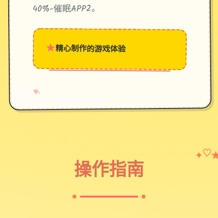
40%-催眠APP2。
★
精心制作的游戏体验
→
✧
♥
✦
♡
操作指南