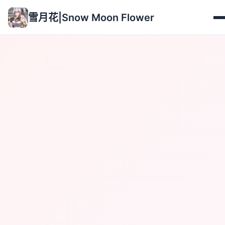
雪月花|Snow Moon Flower