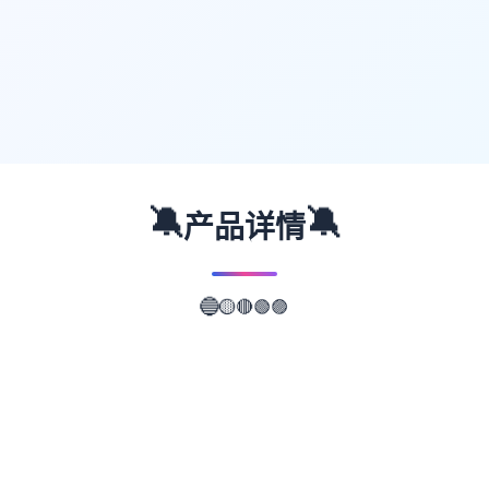
🔕
🔕
产品详情
🟡
🔵
🔴
🟢
🟣
📖
游戏故事
✨