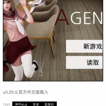
v0.25.9,官方中文版载入
TAGS:
神作SLG
安卓
欧美风