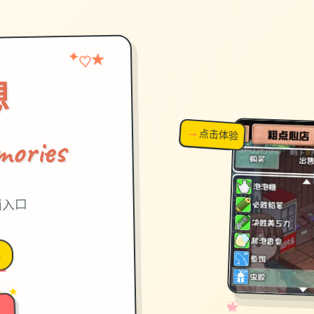
★
✦
♡
想
→
↗
点击体验
超棒！
ories
面入口
戏
→
✦ ★
✧
♡
★
♥