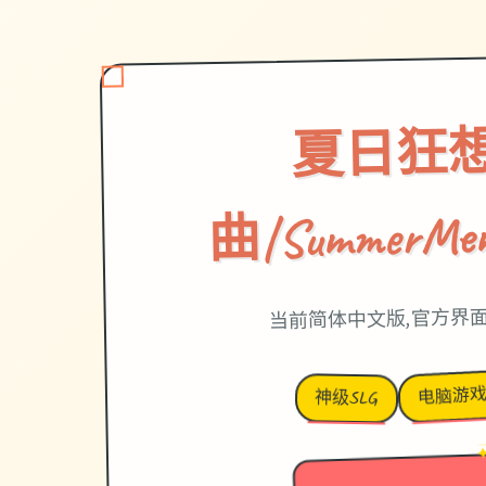
夏日狂
曲|SummerMem
当前简体中文版,官方界
电脑游
神级SLG