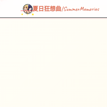
夏日狂想曲|SummerMemories
✦ ✧ ★